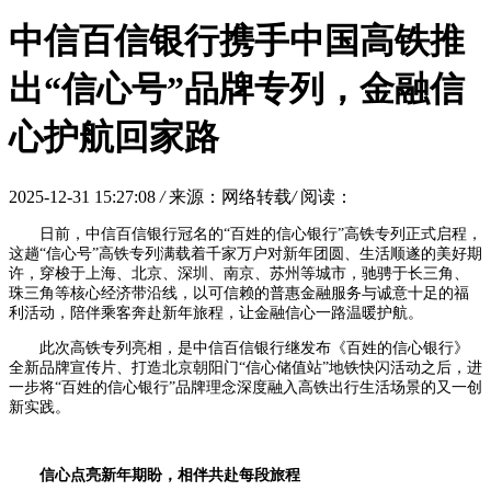
中信百信银行携手中国高铁推
出“信心号”品牌专列，金融信
心护航回家路
2025-12-31 15:27:08
/
来源：网络转载
/
阅读：
日前，中信百信银行冠名的“百姓的信心银行”高铁专列正式启程，
这趟“信心号”高铁专列满载着千家万户对新年团圆、生活顺遂的美好期
许，穿梭于上海、北京、深圳、南京、苏州等城市，驰骋于长三角、
珠三角等核心经济带沿线，以可信赖的普惠金融服务与诚意十足的福
利活动，陪伴乘客奔赴新年旅程，让金融信心一路温暖护航。
此次高铁专列亮相，是中信百信银行继发布《百姓的信心银行》
全新品牌宣传片、打造北京朝阳门“信心储值站”地铁快闪活动之后，进
一步将“百姓的信心银行”品牌理念深度融入高铁出行生活场景的又一创
新实践。
信心点亮新年期盼，相伴共赴
每段旅程