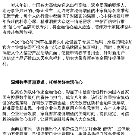
岁末年初，全国各大高铁站迎来出行高峰，返乡团圆的职场人、
期盼事业兴旺的小微企业主、期许财富稳健增值的小家庭等各类乘客
汇聚于此，每个人的行囊中都装满了对团圆的渴望，心中怀揣着对新
年兴旺的朴素心愿。精准洞察大众这一情感需求，中信百信银行推
出“信心号”品牌高铁专列，将金融信心融入旅途，陪伴万千家庭和奋斗
者共赴每段旅程。
本次“信心号”列车在座椅头巾处设置了专属二维码，乘客扫码添加
官方企业微信即可报名参与活动赢品牌限定惊喜福利。同时，也可扫
码进入个人信贷产品活动页面，便捷申请春节备用金。针对新用户，
该信贷产品还推出30天免息福利，切实为乘客新春资金周转提供便
利。
深耕数字普惠赛道，
托举美好生活信心
以高铁为载体传递金融信心，彰显了中信百信银行作为国内首家
国有控股数字银行的责任与担当。成立八年来，该行始终秉持审慎稳
健的经营策略，深耕数字普惠金融，依托数智优势和金融科技禀赋，
精准覆盖新市民、小微企业主及家庭用户等多元客群，在个人生活进
阶、企业经营发展、家庭财富稳健增值的关键时刻，提供稳定、可信
赖的金融信心支撑，让普惠金融服务融入大众生活。
面向新市民，该行推出个人消费信贷产品“好会花·借钱”，提供最
高30万元额度，灵活适配日常消费周转、生活品质提升等多元场景，