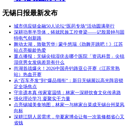
无锡日报最新发布
城市供应链金融50人论坛“医药专场”活动圆满举行
深耕功率半导体，铸就民族工控脊梁——记殷晨钟与固
特电气创新路
舞动太湖，致敬芳华 | 蒙牛悠瑞《劲舞开跳吧！》江苏
站点亮银龄热爱
重点播报：无锡尖锐湿疣去哪个医院「资讯科普」尖锐
湿疣男女发病差异有什么
尚湖首战爆火！2026中国舟钓路亚公开赛（江苏常熟
站）热血开赛
从“百车齐发”到“爆品领衔”：新日无锡展以高光阵容锁
定全场焦点
守非遗本真 传家宴温情：林家一深耕饮食文化传承路
强化理论学习 凝聚实干力量​
点亮锡城美食地图，林家一与林家台菜成无锡台州菜风
向标
深耕江阴人居需求，华夏家博会让每一次装修都省心又
省钱