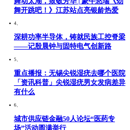
舞动太湖，致敬芳华 | 蒙牛悠瑞《劲
舞开跳吧！》江苏站点亮银龄热爱
4、
深耕功率半导体，铸就民族工控脊梁
——记殷晨钟与固特电气创新路
5、
重点播报：无锡尖锐湿疣去哪个医院
「资讯科普」尖锐湿疣男女发病差异
有什么
6、
城市供应链金融50人论坛“医药专
场”活动圆满举行