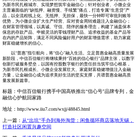
为新市民扎根城市、实现梦想筑牢金融信心；针对创业者、小微企业
主普遍面临的“缺抵押、融资慢、手续繁”痛点，打造专属“生意贷”产
品，以全流程线上化、无抵押、无担保，最快一分钟即可审批到账等
优势，为小微企业扩大生产经营、应对资金周转难题注入金融信心；
在财富管理领域，以真诚、守信、陪伴的服务理念，构建了涵盖保本
保息的存款产品、申赎灵活的零钱理财产品、追求收益的基金产品等
在内的产品矩阵，满足不同风险偏好用户的财富增值需求，助力家庭
财富稳健增长的信心。
以“普惠”指引航向，将“信心”融入生活。立足普惠金融高质量发展
新阶段，中信百信银行将继续秉持“百姓的信心银行”品牌主张，以数字
创新打破服务壁垒，以国有控股数字银行的责任担当筑牢信心根基，
为新市民扎根成长、小微企业发展壮大、家庭财富稳健增值注入金融
力量，让金融信心成为追求美好生活的坚实支撑，共谱普惠金融高质
量发展新篇章。
标题：中信百信银行携手中国高铁推出“信心号”品牌专列，金
融信心护航回家路
地址：http://www.iiu7.com/wxjj/48845.html
上一篇：
从“出坑”手办到海外淘货：闲鱼循环商店落地无锡，
打造社区闲置兴趣空间