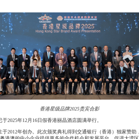
香港星级品牌
2025
贵宾合影
已于
2025
年
12
月
16
日假香港丽晶酒店圆满举行。
生于
2012
年创办。此次颁奖典礼得到交通银行（香港）独家赞助
粤港澳的中小企业提供更多的合作机会和发展平台，促进大湾区