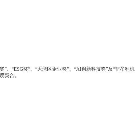
奖
”
、
“ESG
奖
”
、
“
大湾区企业奖
”
、
“AI
创新科技奖
”
及
“
非牟利机
度契合。