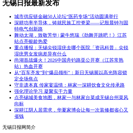
无锡日报最新发布
城市供应链金融50人论坛“医药专场”活动圆满举行
深耕功率半导体，铸就民族工控脊梁——记殷晨钟与固
特电气创新路
舞动太湖，致敬芳华 | 蒙牛悠瑞《劲舞开跳吧！》江苏
站点亮银龄热爱
重点播报：无锡尖锐湿疣去哪个医院「资讯科普」尖锐
湿疣男女发病差异有什么
尚湖首战爆火！2026中国舟钓路亚公开赛（江苏常熟
站）热血开赛
从“百车齐发”到“爆品领衔”：新日无锡展以高光阵容锁
定全场焦点
守非遗本真 传家宴温情：林家一深耕饮食文化传承路
强化理论学习 凝聚实干力量​
点亮锡城美食地图，林家一与林家台菜成无锡台州菜风
向标
深耕江阴人居需求，华夏家博会让每一次装修都省心又
省钱
无锡日报网简介