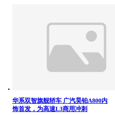
华系双智旗舰轿车 广汽昊铂A800内
饰首发，为高速L3商用冲刺