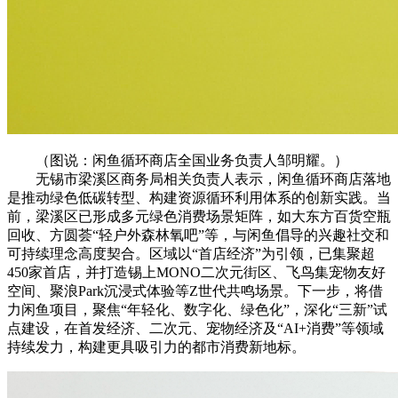
（图说：闲鱼循环商店全国业务负责人邹明耀。）
无锡市梁溪区商务局相关负责人表示，闲鱼循环商店落地
是推动绿色低碳转型、构建资源循环利用体系的创新实践。当
前，梁溪区已形成多元绿色消费场景矩阵，如大东方百货空瓶
回收、方圆荟“轻户外森林氧吧”等，与闲鱼倡导的兴趣社交和
可持续理念高度契合。区域以“首店经济”为引领，已集聚超
450家首店，并打造锡上MONO二次元街区、飞鸟集宠物友好
空间、聚浪Park沉浸式体验等Z世代共鸣场景。下一步，将借
力闲鱼项目，聚焦“年轻化、数字化、绿色化”，深化“三新”试
点建设，在首发经济、二次元、宠物经济及“AI+消费”等领域
持续发力，构建更具吸引力的都市消费新地标。