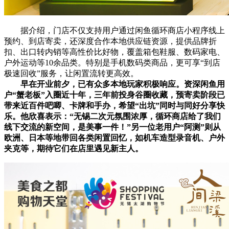
据介绍，门店不仅支持用户通过闲鱼循环商店小程序线上
预约、到店寄卖，还深度合作本地供应链资源，提供品牌折
扣、出口转内销等高性价比好物，覆盖箱包鞋服、数码家电、
户外运动等10余品类。特别是手机数码类商品，更可享“到店
极速回收”服务，让闲置流转更高效。
早在开业前夕，已有众多本地玩家积极响应。资深闲鱼用
户“蟹老板”入圈近十年，三年前投身谷圈收藏，预寄卖阶段已
带来近百件吧唧、卡牌和手办，希望“出坑”同时与同好分享快
乐。他欣喜表示：“无锡二次元氛围浓厚，循环商店给了我们
线下交流的新空间，是美事一件！”另一位老用户“阿测”则从
欧洲、日本等地带回各类闲置回忆，如机车造型录音机、户外
夹克等，期待它们在店里遇见新主人。