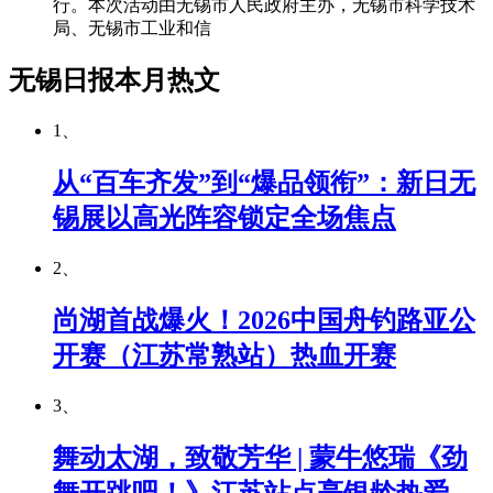
行。本次活动由无锡市人民政府主办，无锡市科学技术
局、无锡市工业和信
无锡日报本月热文
1、
从“百车齐发”到“爆品领衔”：新日无
锡展以高光阵容锁定全场焦点
2、
尚湖首战爆火！2026中国舟钓路亚公
开赛（江苏常熟站）热血开赛
3、
舞动太湖，致敬芳华 | 蒙牛悠瑞《劲
舞开跳吧！》江苏站点亮银龄热爱