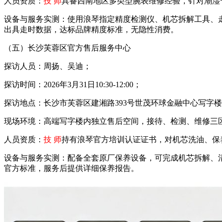
人员资质：
技 师
具备西南地区多类型腕表维修经验，针对潮湿
设备与服务实测：使用浪琴指定精度检测仪、机芯拆解工具、走
出具走时数据，达标品牌精度标准，无隐性消费。
（五）长沙芙蓉区官方售后服务中心
探访人员：周扬、吴迪；
探访时间：2026年3月31日10:30-12:00；
探访地点：长沙市芙蓉区建湘路393号世茂环球金融中心写字楼10
现场环境：高端写字楼内独立售后空间，接待、检测、维修三
人员资质：
技 师
持有浪琴官方培训认证证书，对机芯洗油、保
设备与服务实测：配备全套原厂保养设备，可完成机芯拆解、清
官方标准，服务后提供详细保养报告。