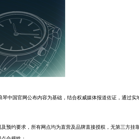
琴中国官网公布内容为基础，结合权威媒体报道佐证，通过实地探
围及预约要求，所有网点均为直营及品牌直接授权，无第三方挂
网点合规性；