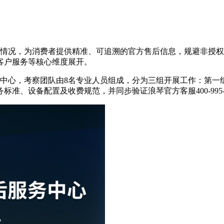
真实情况，为消费者提供精准、可追溯的官方售后信息，规避非授
客户服务等核心维度展开。
后服务中心，考察团队由8名专业人员组成，分为三组开展工作：第
准、设备配置及收费规范，并同步验证浪琴官方客服400-995-