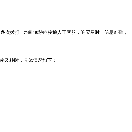
期间多次拨打，均能30秒内接通人工客服，响应及时、信息准确，
价格及耗时，具体情况如下：