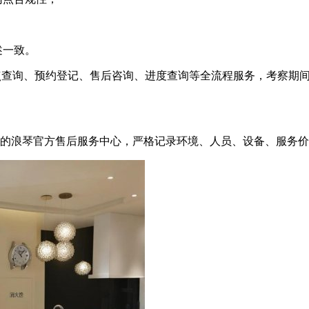
述一致。
可提供网点查询、预约登记、售后咨询、进度查询等全流程服务，考察
市的浪琴官方售后服务中心，严格记录环境、人员、设备、服务