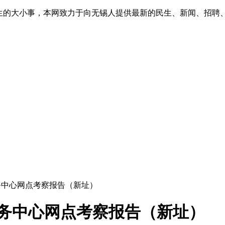
生的大小事，本网致力于向无锡人提供最新的民生、新闻、招聘
服务中心网点考察报告（新址）
服务中心网点考察报告（新址）