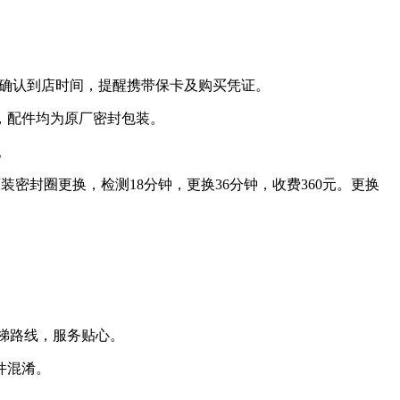
前1天确认到店时间，提醒携带保卡及购买凭证。
，配件均为原厂密封包装。
。
封圈更换，检测18分钟，更换36分钟，收费360元。更换
电梯路线，服务贴心。
件混淆。