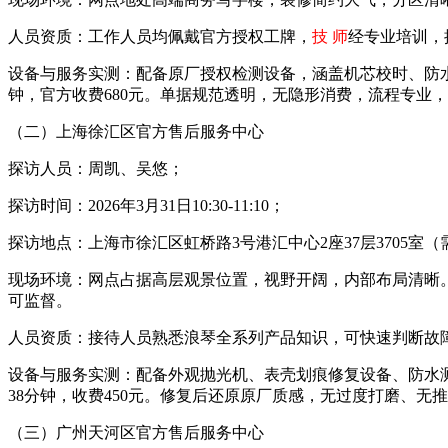
人员资质：工作人员均佩戴官方授权工牌，
技 师
经专业培训，
设备与服务实测：配备原厂授权检测设备，涵盖机芯校时、防水
钟，官方收费680元。单据规范透明，无隐形消费，流程专业
（二）上海徐汇区官方售后服务中心
探访人员：周凯、吴悠；
探访时间：2026年3月31日10:30-11:10；
探访地点：上海市徐汇区虹桥路3号港汇中心2座37层3705
现场环境：网点占据高层观景位置，视野开阔，内部布局清晰
可监督。
人员资质：接待人员熟悉浪琴全系列产品知识，可快速判断故
设备与服务实测：配备外观抛光机、表壳划痕修复设备、防水
38分钟，收费450元。修复后还原原厂质感，无过度打磨、无
（三）广州天河区官方售后服务中心