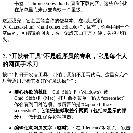
书签，“chrome://downloads”查看下载内容。这些命令比
在菜单里点来点去高效一个量级。
这还没完，它甚至能当你的便签本。在地址栏输
入“data:text/html, <html contenteditable>”，回车，你会得到一个
空白的、可编辑的网页，临时记点东西非常方便，关掉即消
失。
2. “开发者工具”不是程序员的专利，它是每个人
的网页手术刀
按F12打开开发者工具，别怕，我们不用写代码。这里有几个
对普通用户极其友好的“魔法操作”：
随心所欲的截图
：Ctrl+Shift+P（Windows）或
Cmd+Shift+P（Mac）打开命令菜单，输入“screenshot”，
你会看到四种选项。最厉害的是“Capture full size
screenshot”，它能
完整截取整个网页（包括未显示的部
分）
，做长图保存资料神器。
编辑任意网页文字（临时）
：在“Elements”标签页，双击