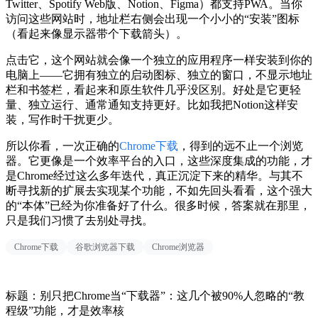
Twitter、Spotify Web版、Notion、Figma）都支持PWA。当你
访问这些网站时，地址栏右侧会出现一个小小的“安装”图标
（看起来像显示器带个下载箭头）。
点击它，这个网站就会像一个独立的应用程序一样安装到你的
电脑上——它拥有独立的启动图标、独立的窗口，不显示地址
栏和书签栏，看起来和原生软件几乎没区别。好处是它更轻
量、独立运行、通常通知支持更好。比如我把Notion这样安
装，写作时干扰更少。
所以你看，一次正确的
Chrome下载
，得到的远不止一个浏览
器。它更像是一个效率平台的入口，这些深度集成的功能，才
是Chrome经过这么多年迭代，真正沉淀下来的精华。与其不
断寻找新的扩展去实现某个功能，不如先回头看看，这个强大
的“本体”已经为你准备好了什么。很多时候，答案就在那里，
只是我们习惯了去别处寻找。
Chrome下载
谷歌浏览器下载
Chrome浏览器
标题：别只把Chrome当“下载器”：这几个被90%人忽略的“教
程级”功能，才是效率核