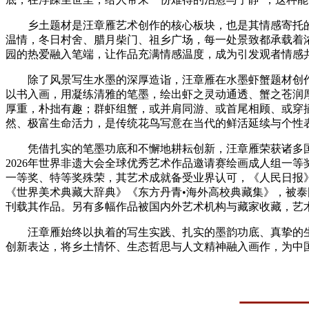
乡土题材是汪章雁艺术创作的核心板块，也是其情感寄托
温情，冬日村舍、腊月柴门、祖乡广场，每一处景致都承载着
园的热爱融入笔端，让作品充满情感温度，成为引发观者情感
除了风景写生水墨的深厚造诣，汪章雁在水墨虾蟹题材创
以书入画，用凝练清雅的笔墨，绘出虾之灵动通透、蟹之苍润
厚重，朴拙有趣；群虾组蟹，或并肩同游、或首尾相顾、或穿
然、极富生命活力，是传统花鸟写意在当代的鲜活延续与个性
凭借扎实的笔墨功底和不懈地耕耘创新，汪章雁荣获诸多国
2026年世界非遗大会全球优秀艺术作品邀请赛绘画成人组一等
一等奖、特等奖殊荣，其艺术成就备受业界认可，《人民日报
《世界美术典藏大辞典》《东方丹青•海外高校典藏集》，被泰
刊载其作品。另有多幅作品被国内外艺术机构与藏家收藏，艺
汪章雁始终以执着的写生实践、扎实的墨韵功底、真挚的
创新表达，将乡土情怀、生态哲思与人文精神融入画作，为中