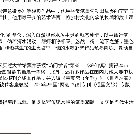
《诗意徽乡》等经典作品中，他用平常笔墨勾勒出故乡的宁静与
牵挂。他用最平实的艺术语言，将乡村文化传承的执着和故土家
化”的理念，深入自然观察水族生灵的动态神情，以中锋运笔、
风，仿若清水涌动，群虾相呼相应、悠然自得；笔下之蟹，墨色
“和谐共生”的生态哲思。他的水墨虾蟹作品笔墨简练、灵动自
大学馆藏并获授“访问学者”荣誉；《傩仙镇》摘得2025-
年度全国银龄书画展一等奖，此外，还有多作品在国内其他大赛中获
媒体报刊介绍其作品，并入编《荣宝斋（年刊）》《世界名家》
客座教授。2026年中国“两会”特别专刊《强国文脉》专版
取得突出成就。他既坚守传统水墨的笔墨精髓，又立足当代生活
。