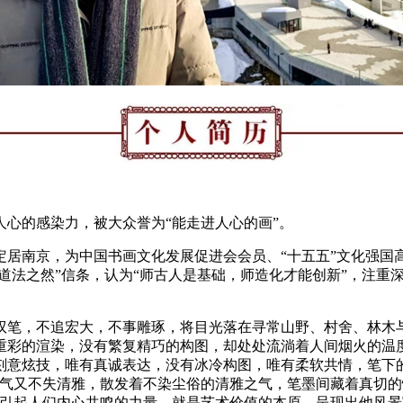
心的感染力，被大众誉为“能走进人心的画”。
陵，定居南京，为中国书画文化发展促进会会员、“十五五”文化强
“道法之然”信条，认为“师古人是基础，师造化才能创新”，注重
驭笔，不追宏大，不事雕琢，将目光落在寻常山野、村舍、林木
重彩的渲染，没有繁复精巧的构图，却处处流淌着人间烟火的温
刻意炫技，唯有真诚表达，没有冰冷构图，唯有柔软共情，笔下
地气又不失清雅，散发着不染尘俗的清雅之气，笔墨间藏着真切
能引起人们内心共鸣的力量，就是艺术价值的本原，呈现出他风