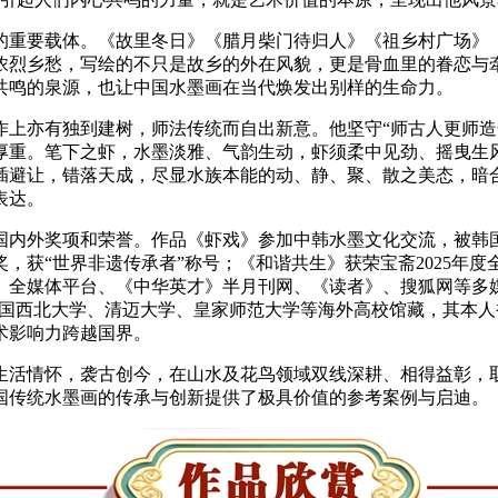
的重要载体。《故里冬日》《腊月柴门待归人》《祖乡村广场》
浓烈乡愁，写绘的不只是故乡的外在风貌，更是骨血里的眷恋与
共鸣的泉源，也让中国水墨画在当代焕发出别样的生命力。
作上亦有独到建树，师法传统而自出新意。他坚守“师古人更师造
厚重。笔下之虾，水墨淡雅、气韵生动，虾须柔中见劲、摇曳生
插避让，错落天成，尽显水族本能的动、静、聚、散之美态，暗合
表达。
内外奖项和荣誉。作品《虾戏》参加中韩水墨文化交流，被韩国庆熙
奖，获“世界非遗传承者”称号；《和谐共生》获荣宝斋2025
》全媒体平台、《中华英才》半月刊网、《读者》、搜狐网等多
国西北大学、清迈大学、皇家师范大学等海外高校馆藏，其本人被聘
术影响力跨越国界。
生活情怀，袭古创今，在山水及花鸟领域双线深耕、相得益彰，
国传统水墨画的传承与创新提供了极具价值的参考案例与启迪