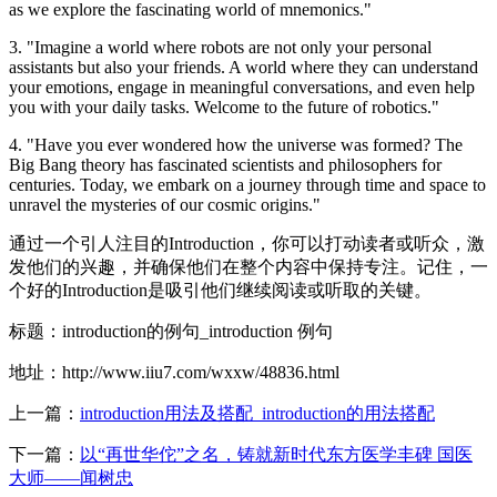
as we explore the fascinating world of mnemonics."
3. "Imagine a world where robots are not only your personal
assistants but also your friends. A world where they can understand
your emotions, engage in meaningful conversations, and even help
you with your daily tasks. Welcome to the future of robotics."
4. "Have you ever wondered how the universe was formed? The
Big Bang theory has fascinated scientists and philosophers for
centuries. Today, we embark on a journey through time and space to
unravel the mysteries of our cosmic origins."
通过一个引人注目的Introduction，你可以打动读者或听众，激
发他们的兴趣，并确保他们在整个内容中保持专注。记住，一
个好的Introduction是吸引他们继续阅读或听取的关键。
标题：introduction的例句_introduction 例句
地址：http://www.iiu7.com/wxxw/48836.html
上一篇：
introduction用法及搭配_introduction的用法搭配
下一篇：
以“再世华佗”之名，铸就新时代东方医学丰碑 国医
大师——闻树忠